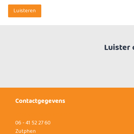
Luisteren
Luister
Contactgegevens
info@michelagterberg.nl
06 - 41 52 27 60
Zutphen