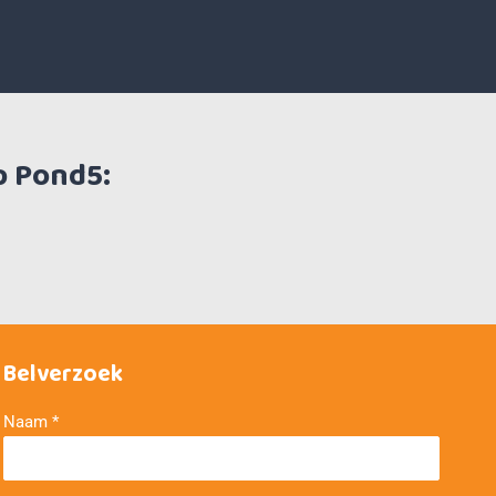
p Pond5:
Belverzoek
Naam
*